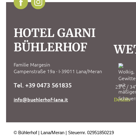
HOTEL GARNI
BÜHLERHOF
WE
Familie Margesin
Gampenstraße 19a · I-39011 Lana/Meran
Tel. +39 0473 561835
23°C / 34
info@buehlerhof-lana.it
Details
© Bühlerhof
Lana/Meran
Steuernr. 02951850219