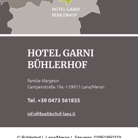
HOTEL GARNI
BÜHLERHOF
HOTEL GARNI
BÜHLERHOF
Familie Margesin
Gampenstraße 19a · I-39011 Lana/Meran
Tel. +39 0473 561835
info@buehlerhof-lana.it
© Bühlerhof
Lana/Meran
Steuernr. 02951850219